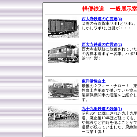
軽便鉄道 一般展示
西大寺鉄道の亡霊達(4)
２両の有蓋貨車ワボ1とワボ2
しかしワボ1には謎が・・・
西大寺鉄道の亡霊達(2)
西大寺市駅跡に放置されてい
の古典木造ボギー客車。ハボ2
治44年製！
東洋活性白土
最後の２フィートナロー！ 
性白土専用線で働いていた協
製蒸気機関車の活躍をご紹介
す。
九十九里鉄道の残像(1)
昭和36年に廃止された九十九
道。廃止後10年ほど経っても
や施設など往時を偲ぶことが
遺構が残っていました。廃線
ーズ第１弾！