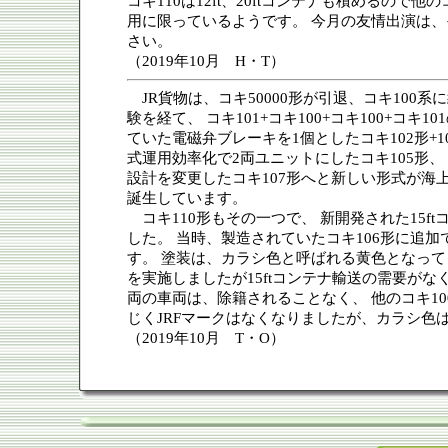
コキ110は12ft、20ftコンテナも積めるの
用に限っているようです。 今月の友情出演は、そ
さい。
（2019年10月 H・T）
JR貨物は、コキ50000形が引退、コキ100系
験を経て、 コキ101+コキ100+コキ100+コキ
ていた電磁弁ブレーキを1個としたコキ102形+1
式運用効率化で2両ユニットにしたコキ105形、
設計を変更したコキ107形へと新しい形式が海
誕生しています。
コキ110形もその一つで、 新開発された15ftコン
した。 当時、製造されていたコキ106形に追加
す。 塗装は、カラシ色と呼ばれる黄色となって
を実施しましたが15ftコンテナ輸送の需要がなく
両の車両は、除籍されることなく、 他のコキ1
じくJRFマークはなくなりましたが、カラシ色
（2019年10月 T・O）