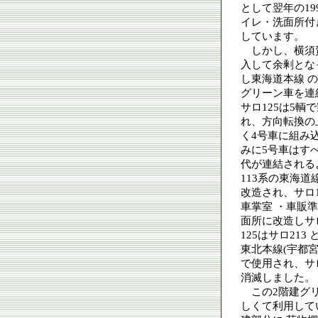
として翌年の199
イレ・洗面所付き
しています。
しかし、横須賀
入して余剰とな
し東海道本線 
グリーン車を連
サロ125は5輌
れ、方向転換の
く4号車に組み
みに5号車はすべて
代が連結される
113系の東海道
改造され、サロ1
車掌室 ・車販
面所に改造しサ
125はサロ21
東北本線(宇都
で使用され、サロ
消滅しました。
この2階建グリ
しくて利用して