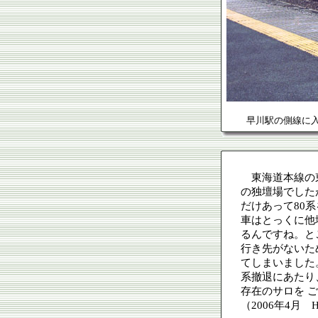
早川駅の側線に入
東海道本線の東
の独壇場でした
だけあって80
車はとっくに他
るんですね。と
行き先がないた
てしまいました。
系撤退にあたり
存在のサロを 
（2006年4月 