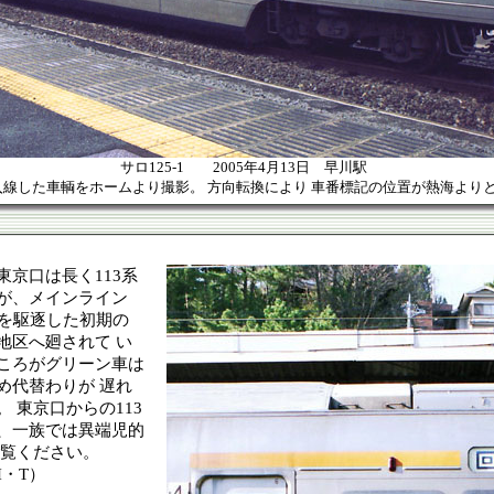
サロ125-1 2005年4月13日 早川駅
線した車輌をホームより撮影。 方向転換により 車番標記の位置が熱海より
京口は長く113系
が、メインライン
系を駆逐した初期の
地区へ廻されて い
ころがグリーン車は
め代替わりが 遅れ
 東京口からの113
、一族では異端児的
ご覧ください。
H・T）