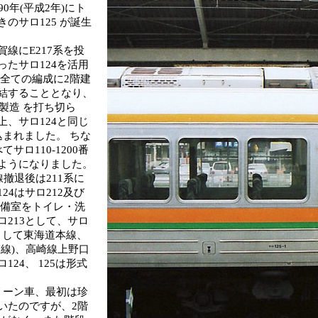
0年(平成2年)にト
のサロ125 が誕生
線にE217系を投
ったサロ124を活用
の全ての編成に2階建
結することとなり、
で製造 を打ち切ら
上、サロ124と同じ
込まれました。 ちな
サロ110-1200番
ようになりました。
線撤退後は211系に
24はサロ212及び
準備室をトイレ・洗
ロ213として、サロ
3 として東海道本線、
宮線)、高崎線上野口
124、 125は形式
ーン車、最初は珍
いたのですが、2階