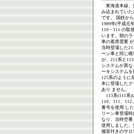
東海道本線、東
み込まれていた
です。 国鉄から
1989年(平成
110・111 
います。朝のラ
車の着席需要 
当時登場した21
ーン車と同じ構
が、211系と1
システムが異なる
ーキシステムを
125系のように
本に登場したク
あり ません。
113系(111
110、111、1
番号を使用 し
リーン車登場時
なり、当時空番 
使用しました。
備室付きのサロ1