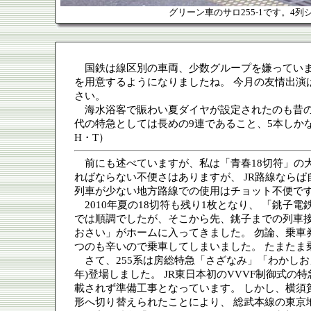
グリーン車のサロ255-1です。4列
国鉄は線区別の車両、少数グループを嫌っていまし
を用意するようになりましたね。 今月の友情出演
さい。
海水浴客で賑わい夏ダイヤが設定されたのも昔の話
代の特急としては長めの9連であること、5本しかな
H・T）
前にも述べていますが、私は「青春18切符」の大
ればならない不便さはありますが、 JR路線なら
列車が少ない地方路線での使用はチョット不便です
2010年夏の18切符も残り1枚となり、 「銚子
では順調でしたが、そこから先、銚子までの列車接
おさい」がホームに入ってきました。 勿論、乗車
つのも辛いので乗車してしまいました。 たまたま乗
さて、255系は房総特急「さざなみ」「わかしお」 
年)登場しました。 JR東日本初のVVVF制御式の
載されず準備工事となっています。 しかし、横須賀線・
形へ切り替えられたことにより、 総武本線の東京