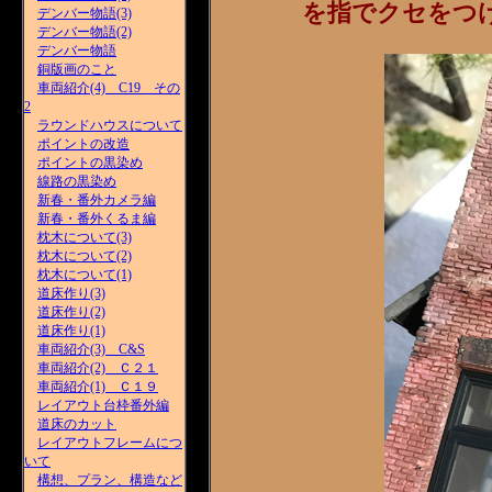
を指でクセをつ
デンバー物語(3)
デンバー物語(2)
デンバー物語
銅版画のこと
車両紹介(4) C19 その
2
ラウンドハウスについて
ポイントの改造
ポイントの黒染め
線路の黒染め
新春・番外カメラ編
新春・番外くるま編
枕木について(3)
枕木について(2)
枕木について(1)
道床作り(3)
道床作り(2)
道床作り(1)
車両紹介(3) C&S
車両紹介(2) Ｃ２１
車両紹介(1) Ｃ１９
レイアウト台枠番外編
道床のカット
レイアウトフレームにつ
いて
構想、プラン、構造など