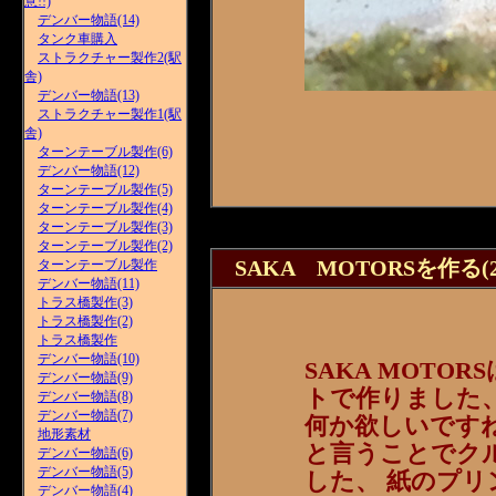
意!!)
デンバー物語(14)
タンク車購入
ストラクチャー製作2(駅
舎)
デンバー物語(13)
ストラクチャー製作1(駅
舎)
ターンテーブル製作(6)
デンバー物語(12)
ターンテーブル製作(5)
ターンテーブル製作(4)
ターンテーブル製作(3)
ターンテーブル製作(2)
SAKA MOTORSを作る(2
ターンテーブル製作
デンバー物語(11)
トラス橋製作(3)
トラス橋製作(2)
トラス橋製作
デンバー物語(10)
SAKA MOT
デンバー物語(9)
トで作りました
デンバー物語(8)
デンバー物語(7)
何か欲しいです
地形素材
と言うことでク
デンバー物語(6)
デンバー物語(5)
した、 紙のプ
デンバー物語(4)