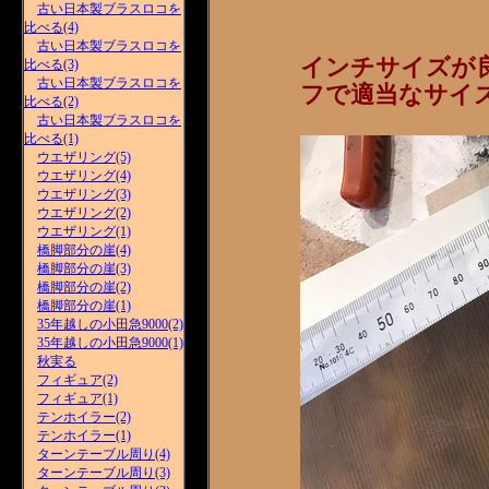
古い日本製ブラスロコを
比べる(4)
古い日本製ブラスロコを
インチサイズが
比べる(3)
古い日本製ブラスロコを
フで適当なサイ
比べる(2)
古い日本製ブラスロコを
比べる(1)
ウエザリング(5)
ウエザリング(4)
ウエザリング(3)
ウエザリング(2)
ウエザリング(1)
橋脚部分の崖(4)
橋脚部分の崖(3)
橋脚部分の崖(2)
橋脚部分の崖(1)
35年越しの小田急9000(2)
35年越しの小田急9000(1)
秋実る
フィギュア(2)
フィギュア(1)
テンホイラー(2)
テンホイラー(1)
ターンテーブル周り(4)
ターンテーブル周り(3)