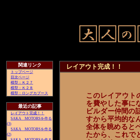
関連リンク
レイアウト完成！！
トップページ
目次ページ
模型：Ｋ２７
模型：Ｋ２８
模型：ロングカブース
このレイアウト
を費やした事に
最近の記事
ビルダー仲間の
レイアウト完成！！
すから平均的な
SAKA MOTORSを作る
(3)
全体を眺めると
SAKA MOTORSを作る
たから、これで
(2)
SAKA MOTORSを作る