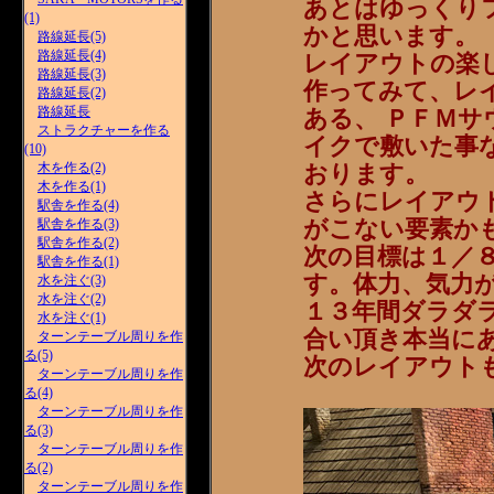
あとはゆっくり
(1)
かと思います。
路線延長(5)
路線延長(4)
レイアウトの楽
路線延長(3)
作ってみて、レ
路線延長(2)
路線延長
ある、 ＰＦＭ
ストラクチャーを作る
イクで敷いた事
(10)
木を作る(2)
おります。
木を作る(1)
さらにレイアウ
駅舎を作る(4)
がこない要素か
駅舎を作る(3)
駅舎を作る(2)
次の目標は１／８
駅舎を作る(1)
す。体力、気力
水を注ぐ(3)
水を注ぐ(2)
１３年間ダラダ
水を注ぐ(1)
合い頂き本当に
ターンテーブル周りを作
る(5)
次のレイアウトも
ターンテーブル周りを作
る(4)
ターンテーブル周りを作
る(3)
ターンテーブル周りを作
る(2)
ターンテーブル周りを作