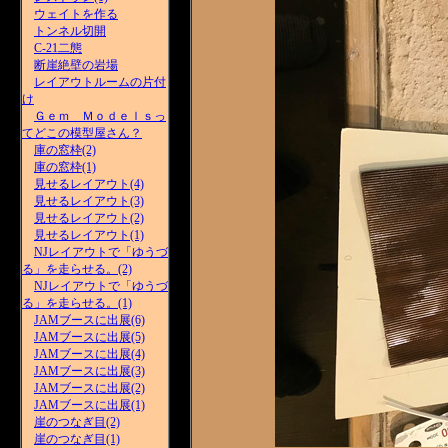
ウェイトを作る
トンネル切開
C-21二態
断崖絶壁の岩場
レイアウトルームの片付
け
Ｇｅｍ Ｍｏｄｅｌｓっ
てどこの模型屋さん？
庫の窓枠(2)
庫の窓枠(1)
見せるレイアウト(4)
見せるレイアウト(3)
見せるレイアウト(2)
見せるレイアウト(1)
NJレイアウトで「ゆうづ
る」を走らせる。(2)
NJレイアウトで「ゆうづ
る」を走らせる。(1)
JAMブースに出展(6)
JAMブースに出展(5)
JAMブースに出展(4)
JAMブースに出展(3)
JAMブースに出展(2)
JAMブースに出展(1)
崖のつなぎ目(2)
崖のつなぎ目(1)