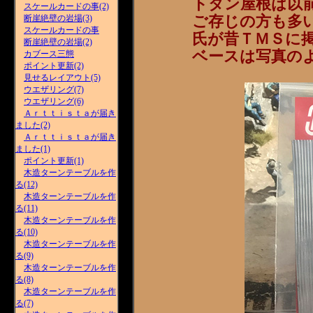
トタン屋根は以
スケールカードの事(2)
ご存じの方も多
断崖絶壁の岩場(3)
スケールカードの事
氏が昔ＴＭＳに
断崖絶壁の岩場(2)
ベースは写真の
カブース三態
ポイント更新(2)
見せるレイアウト(5)
ウエザリング(7)
ウエザリング(6)
Ａｒｔｔｉｓｔａが届き
ました(2)
Ａｒｔｔｉｓｔａが届き
ました(1)
ポイント更新(1)
木造ターンテーブルを作
る(12)
木造ターンテーブルを作
る(11)
木造ターンテーブルを作
る(10)
木造ターンテーブルを作
る(9)
木造ターンテーブルを作
る(8)
木造ターンテーブルを作
る(7)