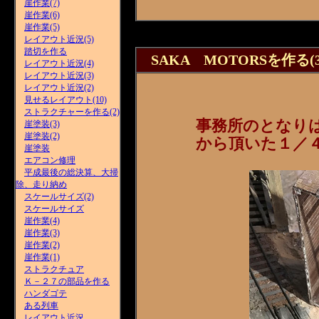
崖作業(7)
崖作業(6)
崖作業(5)
レイアウト近況(5)
踏切を作る
SAKA MOTORSを作る(3
レイアウト近況(4)
レイアウト近況(3)
レイアウト近況(2)
見せるレイアウト(10)
ストラクチャーを作る(2)
事務所のとなり
崖塗装(3)
崖塗装(2)
から頂いた１／
崖塗装
エアコン修理
平成最後の総決算、大掃
除、走り納め
スケールサイズ(2)
スケールサイズ
崖作業(4)
崖作業(3)
崖作業(2)
崖作業(1)
ストラクチュア
Ｋ－２７の部品を作る
ハンダゴテ
ある列車
レイアウト近況