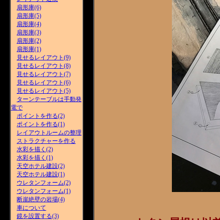
扇形庫(6)
扇形庫(5)
扇形庫(4)
扇形庫(3)
扇形庫(2)
扇形庫(1)
見せるレイアウト(9)
見せるレイアウト(8)
見せるレイアウト(7)
見せるレイアウト(6)
見せるレイアウト(5)
ターンテーブルは手動発
電で
ポイントを作る(2)
ポイントを作る(1)
レイアウトルームの整理
ストラクチャーを作る
水彩を描く(2)
水彩を描く(1)
天空ホテル建設(2)
天空ホテル建設(1)
ウレタンフォーム(2)
ウレタンフォーム(1)
断崖絶壁の岩場(4)
車について
鏡を設置する(3)