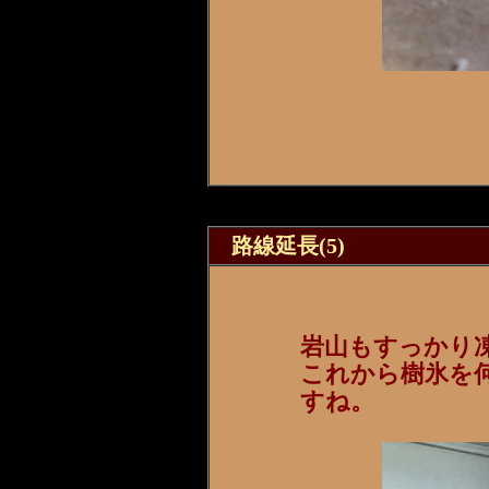
路線延長(5)
岩山もすっかり
これから樹氷を
すね。