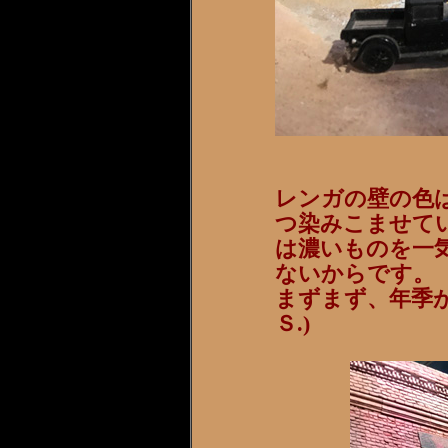
レンガの壁の色
つ染みこませて
は濃いものを一
ないからです。
まずまず、年季が
Ｓ.)