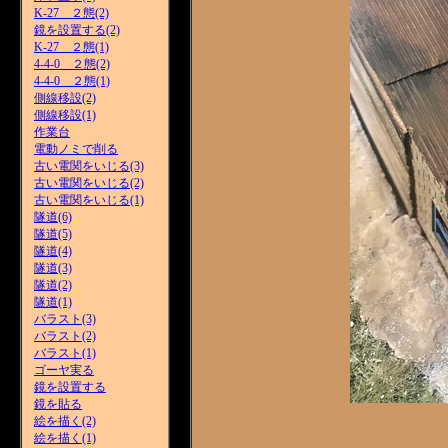
K-27 ２態(2)
鏡を設置する(2)
K-27 ２態(1)
4-4-0 ２態(2)
4-4-0 ２態(1)
側線移設(2)
側線移設(1)
作業台
電動ノミで削る
古い電関をいじる(3)
古い電関をいじる(2)
古い電関をいじる(1)
隧道(6)
隧道(5)
隧道(4)
隧道(3)
隧道(2)
隧道(1)
バラスト(3)
バラスト(2)
バラスト(1)
ゴーヤ実る
鏡を設置する
鏡を貼る
絵を描く(2)
絵を描く(1)