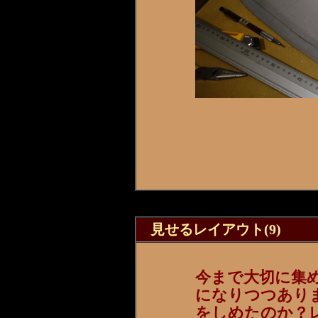
見せるレイアウト(9)
今まで大切に集
になりつつあり
をしめたのか？