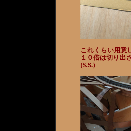
これくらい用意
１０倍は切り出
(S.S.)