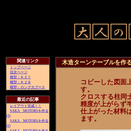
関連リンク
木造ターンテーブルを作る(
トップページ
目次ページ
模型：Ｋ２７
コピーした図面
模型：Ｋ２８
模型：ロングカブース
す。
クロスする柱同
最近の記事
精度が上がらず
レイアウト完成！！
仕上がった材料
SAKA MOTORSを作る
(3)
ます。
SAKA MOTORSを作る
(2)
SAKA MOTORSを作る