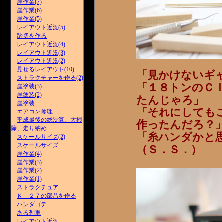
崖作業(7)
崖作業(6)
崖作業(5)
レイアウト近況(5)
踏切を作る
レイアウト近況(4)
レイアウト近況(3)
レイアウト近況(2)
見せるレイアウト(10)
「見かけないギ
ストラクチャーを作る(2)
「１８トンのＣ
崖塗装(3)
崖塗装(2)
たんじゃろ」
崖塗装
「それにしても
エアコン修理
平成最後の総決算、大掃
作ったんだろ？
除、走り納め
「糸ハンダかと
スケールサイズ(2)
スケールサイズ
（Ｓ．Ｓ．）
崖作業(4)
崖作業(3)
崖作業(2)
崖作業(1)
ストラクチュア
Ｋ－２７の部品を作る
ハンダゴテ
ある列車
レイアウト近況