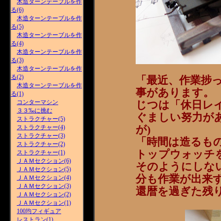
木造ターンテーブルを作
る(6)
木造ターンテーブルを作
る(5)
木造ターンテーブルを作
る(4)
木造ターンテーブルを作
る(3)
木造ターンテーブルを作
る(2)
「最近、作業捗
木造ターンテーブルを作
事があります。
る(1)
コンターマシン
じつは「休日レ
３３‰に挑む
ぐましい努力が
ストラクチャー(5)
が)
ストラクチャー(4)
ストラクチャー(3)
「時間は造るも
ストラクチャー(2)
トップウォッチ
ストラクチャー(1)
ＪＡＭセクション(6)
そのようにしな
ＪＡＭセクション(5)
分も作業が出来
ＪＡＭセクション(4)
ＪＡＭセクション(3)
還暦を過ぎた残り
ＪＡＭセクション(2)
ＪＡＭセクション(1)
100均フィギュア
レストラン(1)