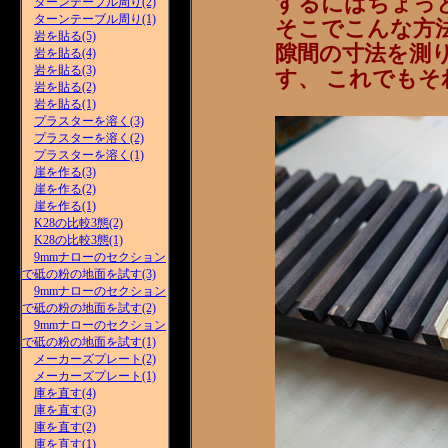
するにはちょっ
ターンテーブル周り(2)
ターンテーブル周り(1)
そこでこんな方
岩を貼る(5)
隙間の寸法を測
岩を貼る(4)
岩を貼る(3)
す、 これでも
岩を貼る(2)
岩を貼る(1)
プラスターを溶く(3)
プラスターを溶く(2)
プラスターを溶く(1)
崖を作る(3)
崖を作る(2)
崖を作る(1)
K28の比較3態(2)
K28の比較3態(1)
9mmナローのセクション
で砥の粉の地面を試す(3)
9mmナローのセクション
で砥の粉の地面を試す(2)
9mmナローのセクション
で砥の粉の地面を試す(1)
メーカーズプレート(2)
メーカーズプレート(1)
庫を直す(4)
庫を直す(3)
庫を直す(2)
庫を直す(1)