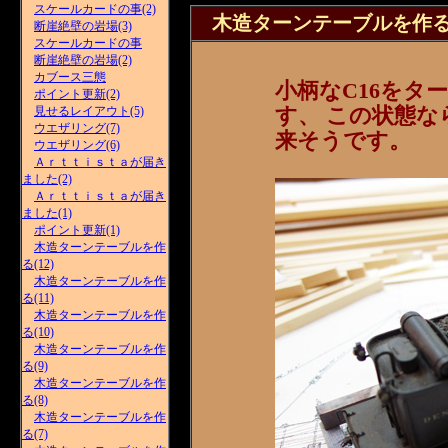
スケールカードの事(2)
木造ターンテーブルを作る(
断崖絶壁の岩場(3)
スケールカードの事
断崖絶壁の岩場(2)
カブース三態
小柄なC16をタ
ポイント更新(2)
す、 この状態
見せるレイアウト(5)
ウエザリング(7)
来そうです。
ウエザリング(6)
Ａｒｔｔｉｓｔａが届き
ました(2)
Ａｒｔｔｉｓｔａが届き
ました(1)
ポイント更新(1)
木造ターンテーブルを作
る(12)
木造ターンテーブルを作
る(11)
木造ターンテーブルを作
る(10)
木造ターンテーブルを作
る(9)
木造ターンテーブルを作
る(8)
木造ターンテーブルを作
る(7)