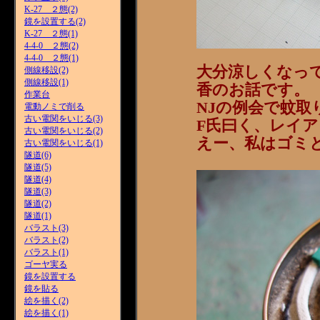
K-27 ２態(2)
鏡を設置する(2)
K-27 ２態(1)
4-4-0 ２態(2)
4-4-0 ２態(1)
大分涼しくなっ
側線移設(2)
側線移設(1)
香のお話です。
作業台
NJの例会で蚊
電動ノミで削る
古い電関をいじる(3)
F氏曰く、レイ
古い電関をいじる(2)
えー、私はゴミ
古い電関をいじる(1)
隧道(6)
隧道(5)
隧道(4)
隧道(3)
隧道(2)
隧道(1)
バラスト(3)
バラスト(2)
バラスト(1)
ゴーヤ実る
鏡を設置する
鏡を貼る
絵を描く(2)
絵を描く(1)