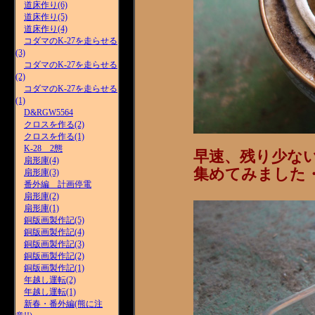
道床作り(6)
道床作り(5)
道床作り(4)
コダマのK-27を走らせる
(3)
コダマのK-27を走らせる
(2)
コダマのK-27を走らせる
(1)
D&RGW5564
クロスを作る(2)
クロスを作る(1)
K-28 2態
早速、残り少な
扇形庫(4)
集めてみました・・・
扇形庫(3)
番外編 計画停電
扇形庫(2)
扇形庫(1)
銅版画製作記(5)
銅版画製作記(4)
銅版画製作記(3)
銅版画製作記(2)
銅版画製作記(1)
年越し運転(2)
年越し運転(1)
新春・番外編(熊に注