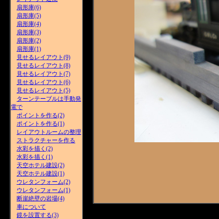
扇形庫(6)
扇形庫(5)
扇形庫(4)
扇形庫(3)
扇形庫(2)
扇形庫(1)
見せるレイアウト(9)
見せるレイアウト(8)
見せるレイアウト(7)
見せるレイアウト(6)
見せるレイアウト(5)
ターンテーブルは手動発
電で
ポイントを作る(2)
ポイントを作る(1)
レイアウトルームの整理
ストラクチャーを作る
水彩を描く(2)
水彩を描く(1)
天空ホテル建設(2)
天空ホテル建設(1)
ウレタンフォーム(2)
ウレタンフォーム(1)
断崖絶壁の岩場(4)
車について
鏡を設置する(3)