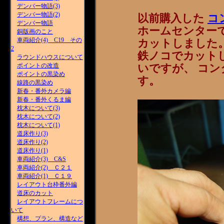
デンバー物語(3)
デンバー物語(2)
以前購入した
コ
デンバー物語
ホームセンター
銅版画のこと
車両紹介(4) C19 その
カットしました
2
鉄ノコでカット
ラウンドハウスについて
ポイントの改造
いですが、 コ
ポイントの黒染め
す。
線路の黒染め
新春・番外カメラ編
新春・番外くるま編
枕木について(3)
枕木について(2)
枕木について(1)
道床作り(3)
道床作り(2)
道床作り(1)
車両紹介(3) C&S
車両紹介(2) Ｃ２１
車両紹介(1) Ｃ１９
レイアウト台枠番外編
道床のカット
レイアウトフレームにつ
いて
構想、プラン、構造など