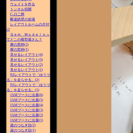
ウェイトを作る
トンネル切開
C-21二態
断崖絶壁の岩場
レイアウトルームの片付
け
Ｇｅｍ Ｍｏｄｅｌｓっ
てどこの模型屋さん？
庫の窓枠(2)
庫の窓枠(1)
見せるレイアウト(4)
見せるレイアウト(3)
見せるレイアウト(2)
見せるレイアウト(1)
NJレイアウトで「ゆうづ
る」を走らせる。(2)
NJレイアウトで「ゆうづ
る」を走らせる。(1)
JAMブースに出展(6)
JAMブースに出展(5)
JAMブースに出展(4)
JAMブースに出展(3)
JAMブースに出展(2)
JAMブースに出展(1)
崖のつなぎ目(2)
崖のつなぎ目(1)