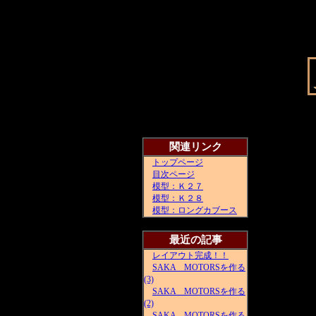
関連リンク
トップページ
目次ページ
模型：Ｋ２７
模型：Ｋ２８
模型：ロングカブース
最近の記事
レイアウト完成！！
SAKA MOTORSを作る
(3)
SAKA MOTORSを作る
(2)
SAKA MOTORSを作る