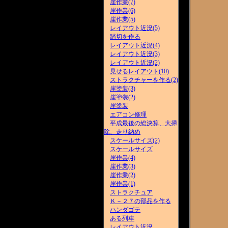
崖作業(7)
崖作業(6)
崖作業(5)
レイアウト近況(5)
踏切を作る
レイアウト近況(4)
レイアウト近況(3)
レイアウト近況(2)
見せるレイアウト(10)
ストラクチャーを作る(2)
崖塗装(3)
崖塗装(2)
崖塗装
エアコン修理
平成最後の総決算、大掃
除、走り納め
スケールサイズ(2)
スケールサイズ
崖作業(4)
崖作業(3)
崖作業(2)
崖作業(1)
ストラクチュア
Ｋ－２７の部品を作る
ハンダゴテ
ある列車
レイアウト近況