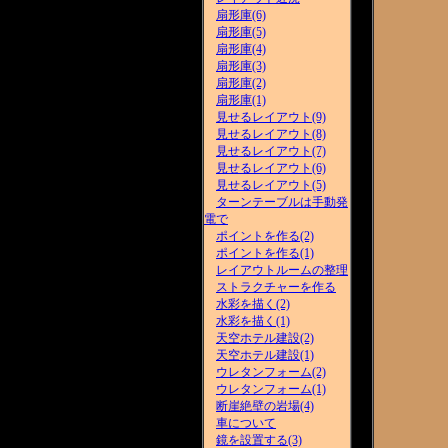
扇形庫(6)
扇形庫(5)
扇形庫(4)
扇形庫(3)
扇形庫(2)
扇形庫(1)
見せるレイアウト(9)
見せるレイアウト(8)
見せるレイアウト(7)
見せるレイアウト(6)
見せるレイアウト(5)
ターンテーブルは手動発
電で
ポイントを作る(2)
ポイントを作る(1)
レイアウトルームの整理
ストラクチャーを作る
水彩を描く(2)
水彩を描く(1)
天空ホテル建設(2)
天空ホテル建設(1)
ウレタンフォーム(2)
ウレタンフォーム(1)
断崖絶壁の岩場(4)
車について
鏡を設置する(3)