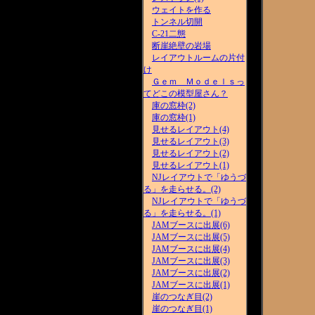
ウェイトを作る
トンネル切開
C-21二態
断崖絶壁の岩場
レイアウトルームの片付
け
Ｇｅｍ Ｍｏｄｅｌｓっ
てどこの模型屋さん？
庫の窓枠(2)
庫の窓枠(1)
見せるレイアウト(4)
見せるレイアウト(3)
見せるレイアウト(2)
見せるレイアウト(1)
NJレイアウトで「ゆうづ
る」を走らせる。(2)
NJレイアウトで「ゆうづ
る」を走らせる。(1)
JAMブースに出展(6)
JAMブースに出展(5)
JAMブースに出展(4)
JAMブースに出展(3)
JAMブースに出展(2)
JAMブースに出展(1)
崖のつなぎ目(2)
崖のつなぎ目(1)